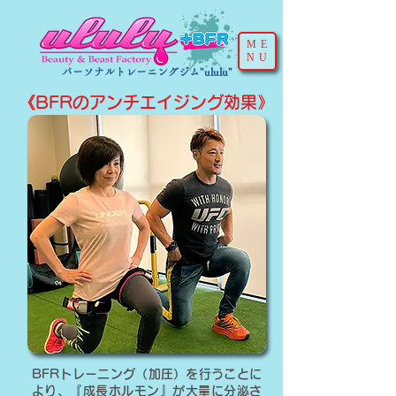
ME
NU
パーソナルトレーニングジム"ululu"
《BFRのアンチエイジング効果》
BFRトレーニング（加圧）を行うことに
より、『成長ホルモン』が大量に分泌さ