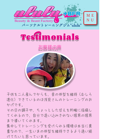
ME
NU
パーソナルトレーニングジム"ululu"
Testimonials
​お客様の声
子供を二人産んでからも、昔の体型を維持（むしろ
進化）できているのは浅見さんのトレーニングのお
かげです。
その日の調子や、ちょっとした甘えを的確に指摘し
てくれるので、自分で追い込みきれない限界の限界
まで導いてくれます。
集中してトレーニングを受けられる環境は本当に貴
重なので、一生いまの体型を維持できるよう通い続
けてたいと思っています。