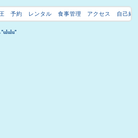
圧
予約
レンタル
食事管理
アクセス
自己紹
ulu"