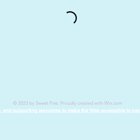
© 2023 by Sweet Pies. Proudly created with
Wix.com
, and supporting resources to make the Web accessible to peopl