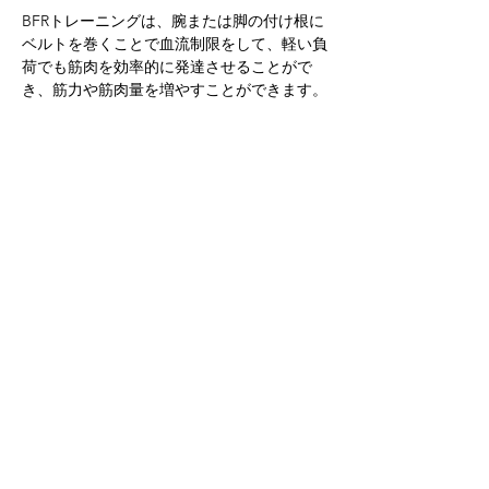
BFRトレーニングは、腕または脚の付け根に
ベルトを巻くことで血流制限をして、軽い負
荷でも筋肉を効率的に発達させることがで
き、筋力や筋肉量を増やすことができます。
初めての方でも安心してご利用いただけるよ
う、トレーニング方法の説明やフォームのチ
ェックなど、丁寧にサポートいたします。
ぜひこの機会に、ululuの加圧トレーニング
を体験してみてください！
詳細はululuの公式ホームページをご覧くだ
さい。
予約ページはこちら
Previous
Next
© 2023 by Sweet Pies. Proudly created
with
Wix.com