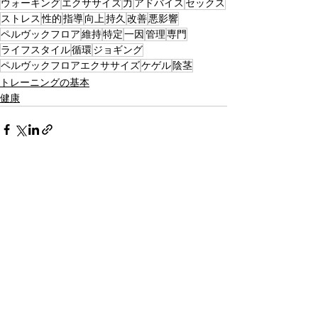
ウォーキング
エクササイズ
力
アドバイス
セックス
ストレス
性的
指導
向上
持久
改善
悪影響
ペルヴックフロア
維持
特定
一因
管理
専門
ライフスタイル
循環
ジョギング
ペルヴックフロアエクササイズ
ケゲル
陰茎
トレーニングの基本
健康
すべて表示
最新記事