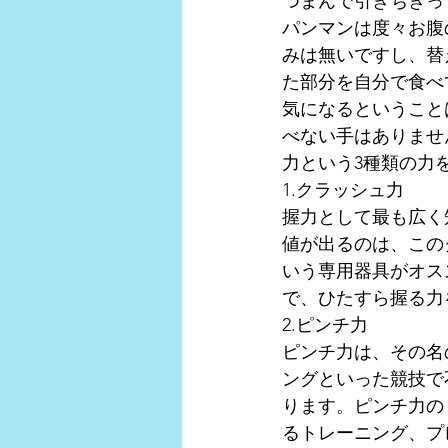
つまんで引きちぎっ
パンマンは度々お腹
みは無いですし、替
た部分を自分で食べ
気になるということ
べない手はありませ
力という3種類の力
1.クラッシュ力
握力として最も広く
値が出るのは、この
いう専用器具がオス
で、ひたすら握る力
2.ピンチ力
ピンチ力は、その名
ングといった競技で
ります。ピンチ力の
るトレーニング、プ