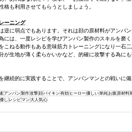
性格も利用させてもらうとしましょう。
レーニング
は逆に弱点でもあります。それは顔の原材料がアンパン
為には、一度レシピを学びアンパン製作のスキルを磨く
をこねる動作もある意味筋力トレーニングになり一石二
分が生地が薄く柔らかいかなど、的確に攻撃する為にも
を継続的に実践することで、アンパンマンとの戦いに備
速
アンパン
製作
攻撃
顔
バイキン
有効
ヒーロー
優しい
単純
お腹
原材料
優し
レシピ
マン
大人気
心