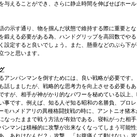
を与えることができ、さらに静止時間を伸ばせばホール
語の示す通り、物を掴んだ状態で維持する際に重要とな
を鍛える必要がある為、ハンドグリップを高回数でやる
く設定すると良いでしょう。また、懸垂などのぶら下が
立つと思います。
グ
るアンパンマンを倒すためには、良い戦略が必要です。
も話しましたが、戦略的な思考力を向上させる必要もあ
ですが、相手が神がかり的なパワーを秘めている以上、
い事です。例えば、知る人ぞ知る昭和の名勝負、プロレ
サーモハメドアリの異種格闘技戦の時に、アントニオ猪木
になったままで戦う方法が有効である。寝転がった相手
パンマンは積極的に攻撃が出来なくなってしまう可能性
あ、あれはなんだ？」攻撃、「お腹痛くて動けない」攻