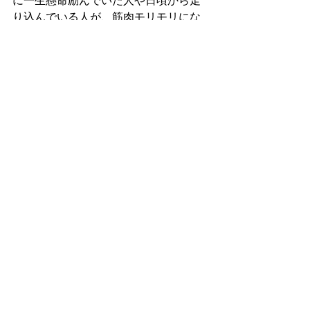
に一生懸命励んでいた人や日頃から走
り込んでいる人が、筋肉モリモリにな
ってしまいます。実はそんなことは無
く、今まで運動して来なかった人で
も、十分に筋肉を大きくできる可能性
があるのが、筋トレなのです。
⑤トレーニングメニューを作成する
以上のような考え方を踏まえて、自分
に合ったトレーニングメニューを作成
しましょう。例えば、有酸素運動を10
分、筋力トレーニングを30分、有酸素
運動20分行うというように、時間配分
を決めることができます。
トレーニング
筋肉
運動
必要
ジム
良い
バランス
筋力
自分
カロリー
酸素
程度
設定
回数
オーバー
マシン
時間
メニュー
分
始め
作成
軽い
最初
セット
明確
怪我
頻度
増量
最大
初心者
トレーニングの基本
ダイエット