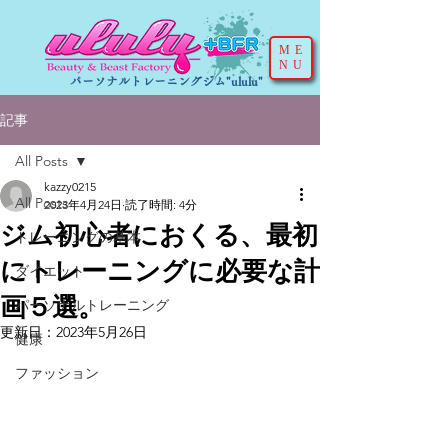
ME
NU
パーソナルトレーニングジム"ululu"
記事
All Posts
kazzy0215
All Posts
2023年4月24日
読了時間: 4分
ジム初心者におくる、最初
トレーニングの基本
にトレーニングに必要な計
ダイエット
画５選。
パーソナルトレーニング
更新日：
2023年5月26日
健康
ファッション