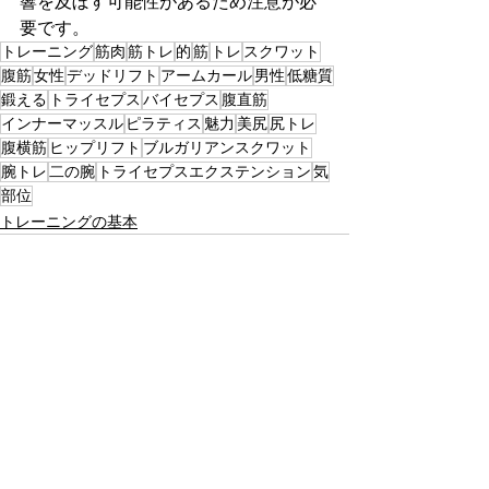
響を及ぼす可能性があるため注意が必
要です。
トレーニング
筋肉
筋トレ
的
筋
トレ
スクワット
腹筋
女性
デッドリフト
アームカール
男性
低糖質
鍛える
トライセプス
バイセプス
腹直筋
インナーマッスル
ピラティス
魅力
美尻
尻トレ
腹横筋
ヒップリフト
ブルガリアンスクワット
腕トレ
二の腕
トライセプスエクステンション
気
部位
トレーニングの基本
すべて表示
最新記事