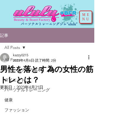
ME
NU
パーソナルトレーニングジム"ululu"
記事
All Posts
kazzy0215
All Posts
2023年4月6日
読了時間: 2分
男性を落とす為の女性の筋
トレーニングの基本
トレとは？
ダイエット
更新日：
2023年4月21日
パーソナルトレーニング
健康
ファッション